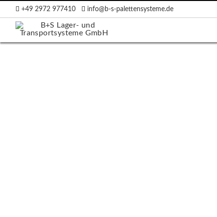
+49 2972 977410
info@b-s-palettensysteme.de
räger
ten
en