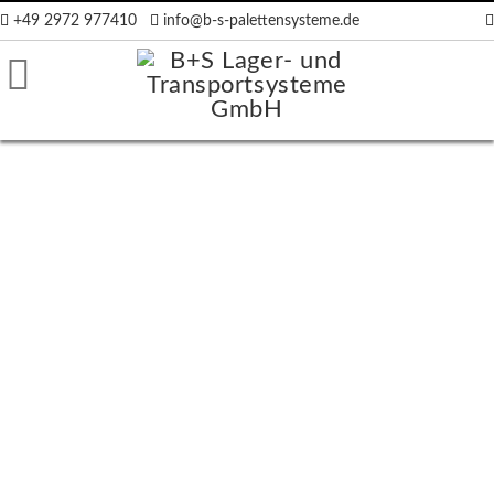
+49 2972 977410
info@b-s-palettensysteme.de
räger
ten
en