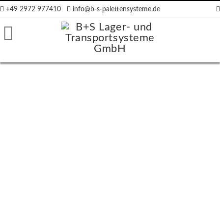
+49 2972 977410
info@b-s-palettensysteme.de
räger
ten
en