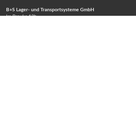
B+S Lager- und Transportsysteme GmbH
Im Brauke 13b
57392 Schmallenberg
Tel:
+49 2972 977410
Fax: +49 2972 977419
Email:
info@b-s-palettensysteme.de
Internet: www.b-s-palettensysteme.de
Datenschutz
|
Impressum
|
AGB´s
|
Cookie Einstellungen
bearbeiten