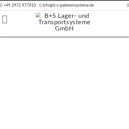
+49 2972 977410
info@b-s-palettensysteme.de
räger
ten
en