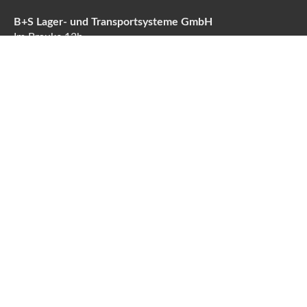
B+S Lager- und Transportsysteme GmbH
Im Brauke 13b
57392 Schmallenberg
Tel:
+49 2972 977410
Fax: +49 2972 977419
Email:
info@b-s-palettensysteme.de
Internet: www.b-s-palettensysteme.de
Datenschutz
|
Impressum
|
AGB´s
|
Cookie Einstellungen
bearbeiten