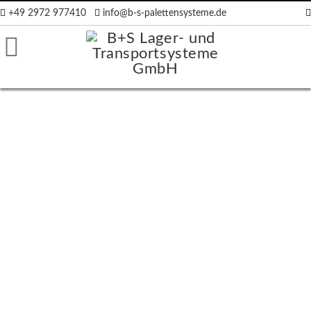
+49 2972 977410
info@b-s-palettensysteme.de
räger
ten
en