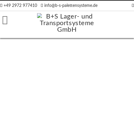
+49 2972 977410
info@b-s-palettensysteme.de
räger
ten
en