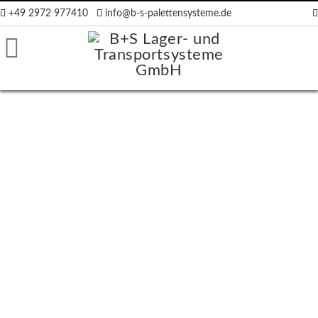
+49 2972 977410
info@b-s-palettensysteme.de
räger
ten
en