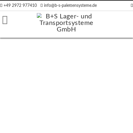
+49 2972 977410
info@b-s-palettensysteme.de
räger
ten
en